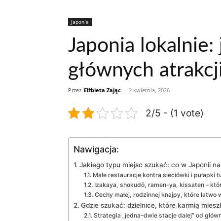
Japonia
Japonia lokalnie:
głównych atrakcj
Przez
Elżbieta Zając
-
2 kwietnia, 2026
2/5 - (1 vote)
Nawigacja:
Jakiego typu miejsc szukać: co w Japonii n
Małe restauracje kontra sieciówki i pułapki 
Izakaya, shokudō, ramen-ya, kissaten – któr
Cechy małej, rodzinnej knajpy, które łatwo
Gdzie szukać: dzielnice, które karmią mies
Strategia „jedna–dwie stacje dalej” od główn