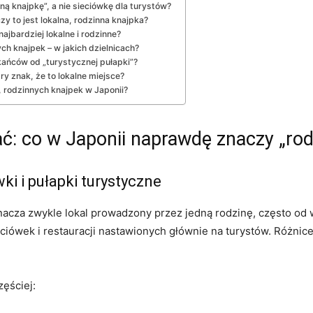
ą knajpkę”, a nie sieciówkę dla turystów?
zy to jest lokalna, rodzinna knajpka?
najbardziej lokalne i rodzinne?
h knajpek – w jakich dzielnicach?
kańców od „turystycznej pułapki”?
y znak, że to lokalne miejsce?
ch, rodzinnych knajpek w Japonii?
ć: co w Japonii naprawdę znaczy „rod
ki i pułapki turystyczne
acza zwykle lokal prowadzony przez jedną rodzinę, często od wie
wek i restauracji nastawionych głównie na turystów. Różnice wi
zęściej: