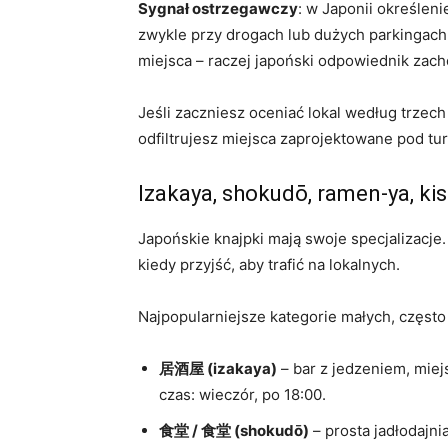
Sygnał ostrzegawczy
: w Japonii określeni
zwykle przy drogach lub dużych parkingach
miejsca – raczej japoński odpowiednik zach
Jeśli zaczniesz oceniać lokal według trzec
odfiltrujesz miejsca zaprojektowane pod tu
Izakaya, shokudō, ramen-ya, kis
Japońskie knajpki mają swoje specjalizacje
kiedy przyjść, aby trafić na lokalnych.
Najpopularniejsze kategorie małych, często 
居酒屋 (izakaya)
– bar z jedzeniem, miej
czas: wieczór, po 18:00.
食堂 / 食堂 (shokudō)
– prosta jadłodajni