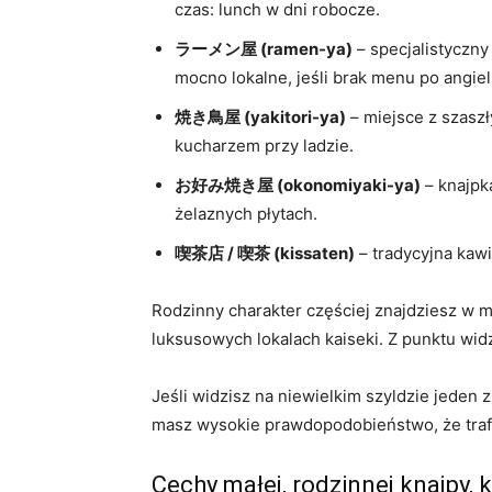
czas: lunch w dni robocze.
ラーメン屋 (ramen-ya)
– specjalistyczny
mocno lokalne, jeśli brak menu po angiel
焼き鳥屋 (yakitori-ya)
– miejsce z szaszł
kucharzem przy ladzie.
お好み焼き屋 (okonomiyaki-ya)
– knajpka
żelaznych płytach.
喫茶店 / 喫茶 (kissaten)
– tradycyjna kawi
Rodzinny charakter częściej znajdziesz w m
luksusowych lokalach kaiseki. Z punktu wid
Jeśli widzisz na niewielkim szyldzie jeden z
masz wysokie prawdopodobieństwo, że trafił
Cechy małej, rodzinnej knajpy,