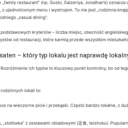
e „family restaurant” (np. Gusto, Saizeriya, Jonathan’s) oznacza 
, z ujednoliconym menu i wystrojem. To nie jest „rodzinna kn
odniego „casual dining”.
h podstawowych kryteriów – liczba miejsc, obecność angielskieg
rystów od restauracji, które karmią przede wszystkim mieszkań
saten – który typ lokalu jest naprawdę lokaln
. Rozróżnienie ich typów to kluczowy punkt kontrolny, bo od te
rodzinnych lokali to:
sce na wieczorne picie i przekąski. Często bardzo lokalne, z 
a, „stołówka” z zestawami obiadowymi (定食, teishoku). Popularna