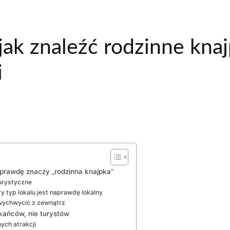
 jak znaleźć rodzinne kna
i
aprawdę znaczy „rodzinna knajpka”
turystyczne
y typ lokalu jest naprawdę lokalny
 wychwycić z zewnątrz
zkańców, nie turystów
ych atrakcji