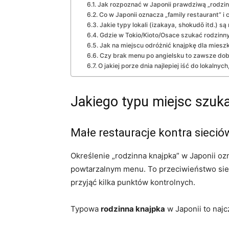
Jak rozpoznać w Japonii prawdziwą „rodzinn
Co w Japonii oznacza „family restaurant” i c
Jakie typy lokali (izakaya, shokudō itd.) są 
Gdzie w Tokio/Kioto/Osace szukać rodzinnyc
Jak na miejscu odróżnić knajpkę dla miesz
Czy brak menu po angielsku to zawsze dobr
O jakiej porze dnia najlepiej iść do lokalny
Jakiego typu miejsc szuka
Małe restauracje kontra sieciów
Określenie „rodzinna knajpka” w Japonii ozn
powtarzalnym menu. To przeciwieństwo sieció
przyjąć kilka punktów kontrolnych.
Typowa
rodzinna knajpka
w Japonii to najc