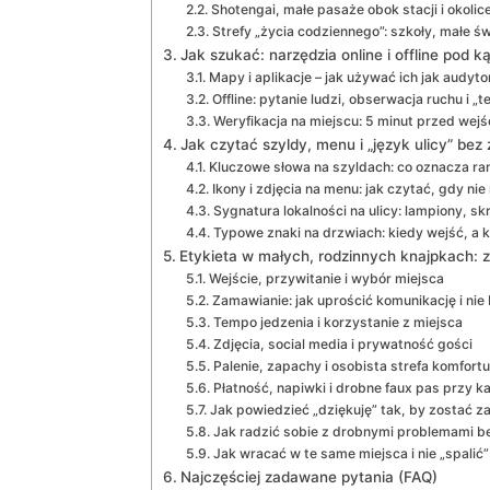
Shotengai, małe pasaże obok stacji i okolic
Strefy „życia codziennego”: szkoły, małe św
Jak szukać: narzędzia online i offline pod k
Mapy i aplikacje – jak używać ich jak audytor
Offline: pytanie ludzi, obserwacja ruchu i 
Weryfikacja na miejscu: 5 minut przed wej
Jak czytać szyldy, menu i „język ulicy” bez
Kluczowe słowa na szyldach: co oznacza ra
Ikony i zdjęcia na menu: jak czytać, gdy ni
Sygnatura lokalności na ulicy: lampiony, sk
Typowe znaki na drzwiach: kiedy wejść, a 
Etykieta w małych, rodzinnych knajpkach:
Wejście, przywitanie i wybór miejsca
Zamawianie: jak uprościć komunikację i nie
Tempo jedzenia i korzystanie z miejsca
Zdjęcia, social media i prywatność gości
Palenie, zapachy i osobista strefa komfortu
Płatność, napiwki i drobne faux pas przy k
Jak powiedzieć „dziękuję” tak, by zostać
Jak radzić sobie z drobnymi problemami be
Jak wracać w te same miejsca i nie „spali
Najczęściej zadawane pytania (FAQ)