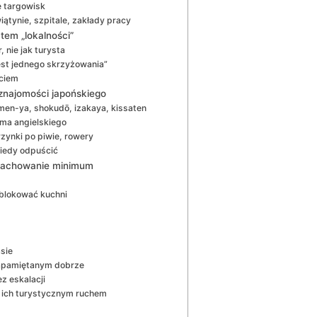
e targowisk
iątynie, szpitale, zakłady pracy
ątem „lokalności”
, nie jak turysta
„test jednego skrzyżowania”
ściem
 znajomości japońskiego
men-ya, shokudō, izakaya, kissaten
e ma angielskiego
rzynki po piwie, rowery
kiedy odpuścić
 zachowanie minimum
 blokować kuchni
asie
 zapamiętanym dobrze
z eskalacji
ć” ich turystycznym ruchem