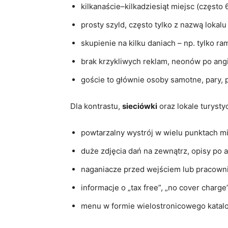
kilkanaście–kilkadziesiąt miejsc (często 
prosty szyld, często tylko z nazwą lokalu
skupienie na kilku daniach – np. tylko ra
brak krzykliwych reklam, neonów po angi
goście to głównie osoby samotne, pary, pr
Dla kontrastu,
sieciówki
oraz lokale turysty
powtarzalny wystrój w wielu punktach mia
duże zdjęcia dań na zewnątrz, opisy po 
naganiacze przed wejściem lub pracownik 
informacje o „tax free”, „no cover charge
menu w formie wielostronicowego katalo