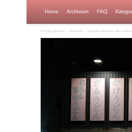
Home
Archiwum
FAQ
Kategor
Strona główna
Japonia
Japonia lokalnie: jak znale