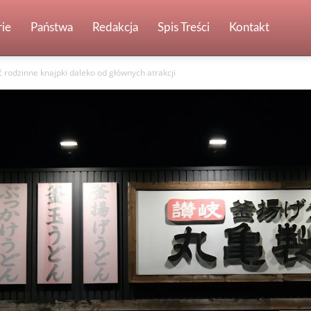
ie
Państwa
Redakcja
Spis Treści
Kontakt
źć rodzinne knajpki daleko od głównych atrakcji