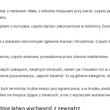
 bar z ramenem. Małe, z kilkoma miejscami przy barze, często 
sku.
ykami z kurczaka, często bardzo zakorzenione w dzielnicy. Duż
 z plackami okonomiyaki (głównie Kansai i Hiroshima). Często b
arnia, często wiekowa, prowadzona przez starsze małżeństwo. Ś
ałych izakayach, lokalnych shokudō, ramen-ya i kissaten niż w 
zenia poszukiwacza „Japonii lokalnie” to są główne kategorie, 
 tych terminów, liczba miejsc jest ograniczona, a w środku sied
eś na miejsce żyjące z lokalnych, a nie z wycieczek autokarow
 które łatwo wychwycić z zewnątrz