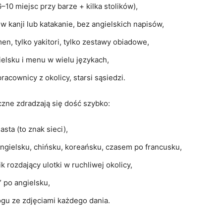
6–10 miejsc przy barze + kilka stolików),
 w kanji lub katakanie, bez angielskich napisów,
men, tylko yakitori, tylko zestawy obiadowe,
elsku i menu w wielu językach,
acownicy z okolicy, starsi sąsiedzi.
czne zdradzają się dość szybko:
sta (to znak sieci),
angielsku, chińsku, koreańsku, czasem po francusku,
rozdający ulotki w ruchliwej okolicy,
” po angielsku,
gu ze zdjęciami każdego dania.