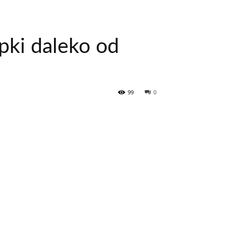
jpki daleko od
99
0