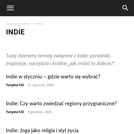
Strona główna
Indie
INDIE
Arabia Saudyjska
Argentyna
Artykuły Czytelników
Australia
Austria
Brazylia
Chiny
Chorwacja
Czechy
Dominikana
Tutaj zbieramy tematy związane z Indie: poradniki,
Egipt
Finlandia
Francja
Grecja
Gwatemala
Hiszpania
Holandia
Hongkong
Indie
Indonezja
Irlandia
Japonia
inspiracje, narzędzia i krótkie „jak zrobić to dobrze?”.
Kanada
Kolumbia
Korea Południowa
Makau
Malezja
Maroko
Meksyk
Niemcy
Norwegia
Nowa Zelandia
Peru
Indie w styczniu – gdzie warto się wybrać?
Polska
Portugalia
Rosja
RPA
Rumunia
Singapur
Turysta123
-
21 stycznia, 2026
Stany Zjednoczone
Szwajcaria
Szwecja
Tajlandia
Tunezja
Turcja
Ukraina
Węgry
Wielka Brytania
Wietnam
Włochy
Zjednoczone Emiraty Arabskie
Indie: Czy warto zwiedzać regiony przygraniczne?
Turysta123
-
8 grudnia, 2025
Indie: Joga jako religia i styl życia